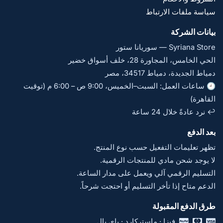
سياسة ملفات الارتباط
بيانات الشركة
Syriana Store — سوريانا ستور
الحي الخامس، المجاورة 28، خلف أسواق خضير
دمياط الجديدة، دمياط 34517، مصر
🕘 ساعات العمل: السبت–الخميس، 9:00 ص – 6:00 م (توقيت
القاهرة)
↩️ نرد عادةً خلال 24 ساعة
بعد الدفع
تظهر تعليمات التفعيل حسب نوع المنتج.
لا يوجد شحن مادي للمنتجات الرقمية.
التسليم الرقمي آلي ويعمل على مدار الساعة.
الدعم متاح إذا تأخر التسليم أو احتجت شرحاً.
طرق الدفع المقبولة
فيزا · ماستركارد · باي بال