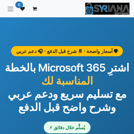
خطي للذهاب إلى المحتوى
0
🛡️ أسعار واضحة · 📄 شرح قبل الدفع · 🎧 دعم عربي
اشترِ Microsoft 365 بالخطة
المناسبة لك
مع تسليم سريع ودعم عربي
وشرح واضح قبل الدفع
يُسلَّم خلال دقائق ⚡