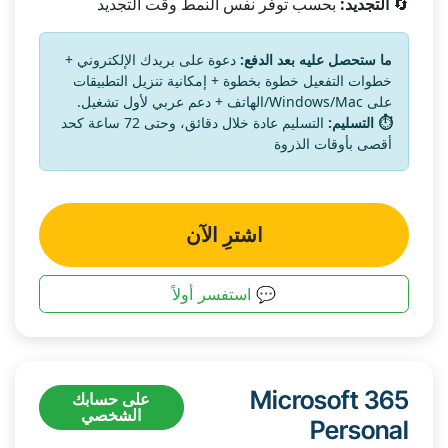
🔄
التجديد:
بحسب توفر نفس النمط وقت التجديد
ما ستحصل عليه بعد الدفع:
دعوة على بريدك الإلكتروني +
خطوات التفعيل خطوة بخطوة + إمكانية تنزيل التطبيقات
على Windows/Mac/الهاتف + دعم عربي لأول تشغيل.
⏱️ التسليم:
التسليم عادة خلال دقائق، وحتى 72 ساعة كحد
أقصى بأوقات الذروة
اشترِ الآن
💬 استفسر أولاً
Microsoft 365
على حسابك
الشخصي
Personal