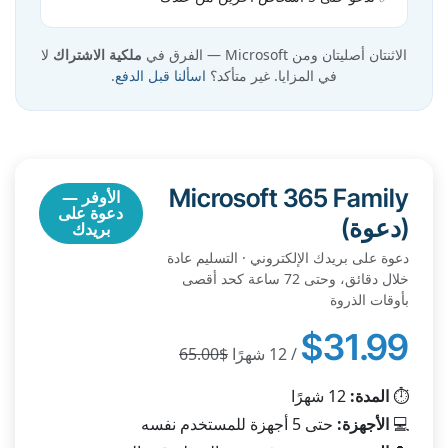
الاثنتان أصليتان ومن Microsoft — الفرق في
ملكية الاشتراك
لا
في المزايا. غير متأكد؟
اسألنا قبل الدفع
.
Microsoft 365 Family
الأوفر —
دعوة على
(دعوة)
بريدك
دعوة على بريدك الإلكتروني · التسليم عادة
خلال دقائق، وحتى 72 ساعة كحد أقصى
بأوقات الذروة
$31.99
/ 12 شهرًا
$65.00
⏱️
المدة:
12 شهرًا
💻
الأجهزة:
حتى 5 أجهزة للمستخدم نفسه