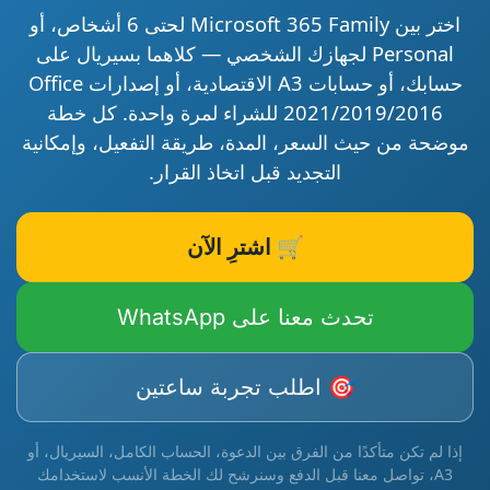
اختر بين
Microsoft 365 Family
لحتى 6 أشخاص، أو
Personal
لجهازك الشخصي — كلاهما بسيريال على
حسابك، أو حسابات
A3
الاقتصادية، أو إصدارات
Office
2021/2019/2016
للشراء لمرة واحدة. كل خطة
موضحة من حيث السعر، المدة، طريقة التفعيل، وإمكانية
التجديد قبل اتخاذ القرار.
🛒 اشترِ الآن
تحدث معنا على WhatsApp
🎯 اطلب تجربة ساعتين
إذا لم تكن متأكدًا من الفرق بين الدعوة، الحساب الكامل، السيريال، أو
A3، تواصل معنا قبل الدفع وسنرشح لك الخطة الأنسب لاستخدامك