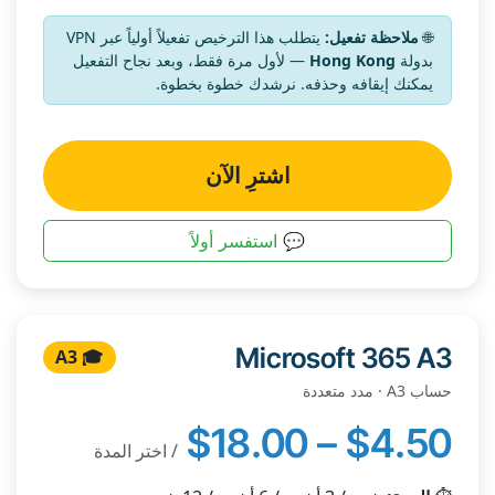
🌐
ملاحظة تفعيل:
يتطلب هذا الترخيص تفعيلاً أولياً عبر VPN
بدولة
Hong Kong
— لأول مرة فقط، وبعد نجاح التفعيل
يمكنك إيقافه وحذفه. نرشدك خطوة بخطوة.
اشترِ الآن
💬 استفسر أولاً
Microsoft 365 A3
🎓 A3
حساب A3 · مدد متعددة
$4.50 – $18.00
/ اختر المدة