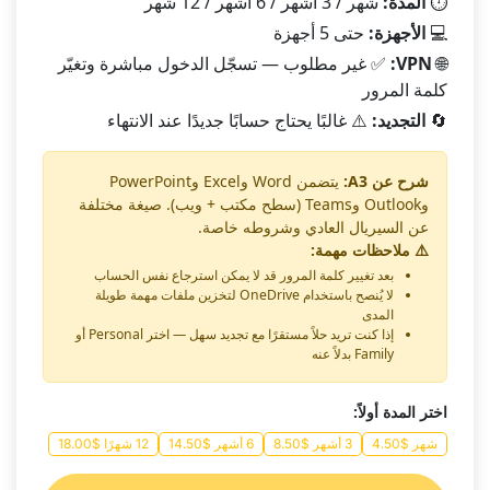
⏱️
المدة:
شهر / 3 أشهر / 6 أشهر / 12 شهر
💻
الأجهزة:
حتى 5 أجهزة
🌐
VPN:
✅ غير مطلوب — تسجّل الدخول مباشرة وتغيّر
كلمة المرور
🔄
التجديد:
⚠️ غالبًا يحتاج حسابًا جديدًا عند الانتهاء
شرح عن A3:
يتضمن Word وExcel وPowerPoint
وOutlook وTeams (سطح مكتب + ويب). صيغة مختلفة
عن السيريال العادي وشروطه خاصة.
⚠️ ملاحظات مهمة:
بعد تغيير كلمة المرور قد لا يمكن استرجاع نفس الحساب
لا يُنصح باستخدام OneDrive لتخزين ملفات مهمة طويلة
المدى
إذا كنت تريد حلاً مستقرًا مع تجديد سهل — اختر Personal أو
Family بدلاً عنه
اختر المدة أولاً:
شهر $4.50
3 أشهر $8.50
6 أشهر $14.50
12 شهرًا $18.00