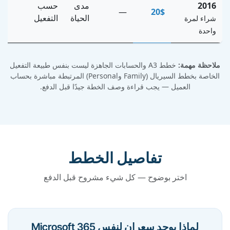
2016
مدى
حسب
—
20$
الحياة
التفعيل
شراء لمرة
واحدة
ملاحظة مهمة:
خطط A3 والحسابات الجاهزة ليست بنفس طبيعة التفعيل
الخاصة بخطط السيريال (Family وPersonal) المرتبطة مباشرة بحساب
العميل — يجب قراءة وصف الخطة جيدًا قبل الدفع.
تفاصيل الخطط
اختر بوضوح — كل شيء مشروح قبل الدفع
لماذا يوجد سعران لنفس Microsoft 365