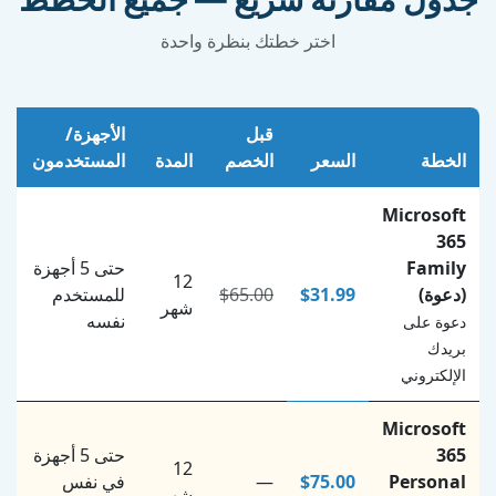
اختر خطتك بنظرة واحدة
قبل
الأجهزة/
ن
الخطة
السعر
الخصم
المدة
المستخدمون
ا
Microsoft
365
Family
حتى 5 أجهزة
12
(دعوة)
$31.99
$65.00
للمستخدم
شهر
نفسه
دعوة على
بريدك
الإلكتروني
Microsoft
365
حتى 5 أجهزة
12
Personal
$75.00
—
في نفس
شهر