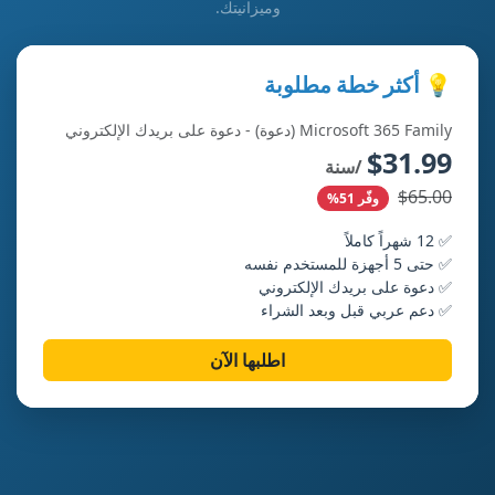
وميزانيتك.
💡 أكثر خطة مطلوبة
Microsoft 365 Family (دعوة) - دعوة على بريدك الإلكتروني
$31.99
/سنة
$65.00
وفّر 51%
✅ 12 شهراً كاملاً
✅ حتى 5 أجهزة للمستخدم نفسه
✅ دعوة على بريدك الإلكتروني
✅ دعم عربي قبل وبعد الشراء
اطلبها الآن