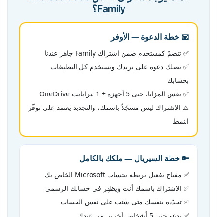
Family؟
📧 خطة الدعوة — الأوفر
✅ تنضمّ كمستخدم ضمن اشتراك Family جاهز عندنا
✅ تصلك دعوة على بريدك وتستخدم كل التطبيقات
بحسابك
✅ نفس المزايا: حتى 5 أجهزة + 1 تيرابايت OneDrive
⚠️ الاشتراك ليس مسجّلاً باسمك، والتجديد يعتمد على توفّر
النمط
🔑 خطة السيريال — ملكك بالكامل
✅ مفتاح تفعيل تربطه بحساب Microsoft الخاص بك
✅ الاشتراك باسمك أنت ويظهر في حسابك الرسمي
✅ تجدّده بنفسك متى شئت على نفس الحساب
✅ تدعو حتى 5 أشخاص آخرين من عندك