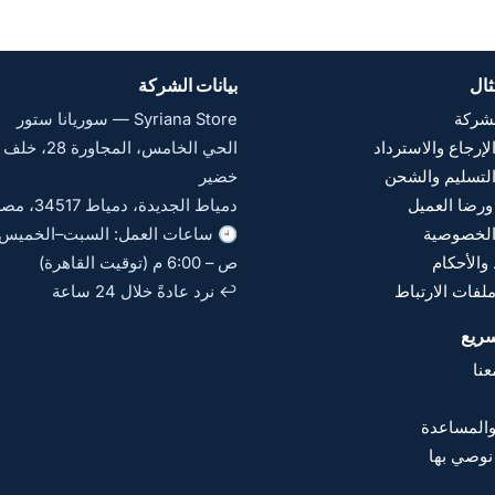
ثال
بيانات الشركة
لشركة
Syriana Store — سوريانا ستور
إرجاع والاسترداد
الحي الخامس، المجا
لتسليم والشحن
خضير
ورضا العميل
دمياط الجديدة، دمياط 34517، مصر
لخصوصية
والأحكام
ص – 6:00 م (توقيت القاهرة)
لفات الارتباط
↩️ نرد عادةً خلال 24 ساعة
ريع
نا
والمساعدة
نوصي بها