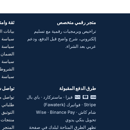
متجر رقمي متخصص
ثقة وامت
تراخيص وبرمجيات رقمية مع تسليم
بيانات ا
إلكتروني، شرح واضح قبل الدفع، ودعم
سياسة ال
عربي بعد الشراء.
سياسة ا
الضمان 
سياسة ا
الشروط 
سياسة م
طرق الدفع المقبولة
تواصل س
فيزا · ماستركارد · باي بال
تواصل مع
Stripe · فواتيرك (Fawaterk)
طلباتي
شام كاش · Wise · Binance Pay
التوثيق 
تحويل بنكي يدوي
منتجات 
تظهر الطرق المتاحة لبلدك في صفحة
المتجر