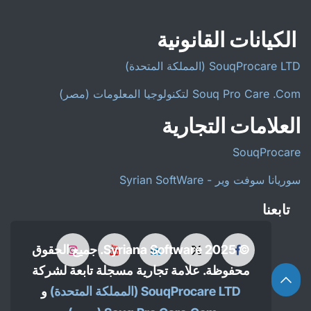
الكيانات القانونية
SouqProcare LTD (المملكة المتحدة)
Souq Pro Care .Com لتكنولوجيا المعلومات (مصر)
العلامات التجارية
SouqProcare
سوريانا سوفت وير - Syrian SoftWare
تابعنا
© 2025 Syriana Software. جميع الحقوق
محفوظة. علامة تجارية مسجلة تابعة لشركة
SouqProcare LTD (المملكة المتحدة)
و