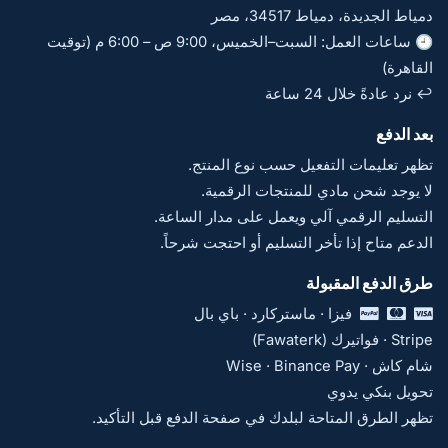
دمياط الجديدة، دمياط 34517، مصر
🕘 ساعات العمل: السبت–الخميس، 9:00 ص – 6:00 م (توقيت
القاهرة)
↩️ نرد عادةً خلال 24 ساعة
بعد الدفع
تظهر تعليمات التفعيل حسب نوع المنتج.
لا يوجد شحن مادي للمنتجات الرقمية.
التسليم الرقمي آلي ويعمل على مدار الساعة.
الدعم متاح إذا تأخر التسليم أو احتجت شرحاً.
طرق الدفع المقبولة
فيزا · ماستركارد · باي بال
Stripe · فواتيرك (Fawaterk)
شام كاش · Wise · Binance Pay
تحويل بنكي يدوي
تظهر الطرق المتاحة لبلدك في صفحة الدفع قبل التأكيد.