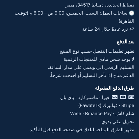
دمياط الجديدة، دمياط 34517، مصر
🕘 ساعات العمل: السبت–الخميس، 9:00 ص – 6:00 م (توقيت
القاهرة)
↩️ نرد عادةً خلال 24 ساعة
بعد الدفع
تظهر تعليمات التفعيل حسب نوع المنتج.
لا يوجد شحن مادي للمنتجات الرقمية.
التسليم الرقمي آلي ويعمل على مدار الساعة.
الدعم متاح إذا تأخر التسليم أو احتجت شرحاً.
طرق الدفع المقبولة
فيزا · ماستركارد · باي بال
Stripe · فواتيرك (Fawaterk)
شام كاش · Wise · Binance Pay
تحويل بنكي يدوي
تظهر الطرق المتاحة لبلدك في صفحة الدفع قبل التأكيد.