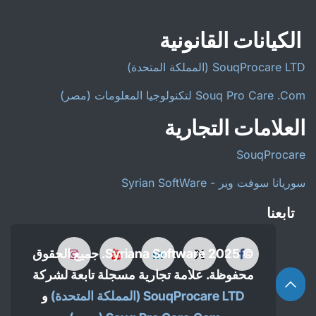
الكيانات القانونية
SouqProcare LTD (المملكة المتحدة)
Souq Pro Care .Com لتكنولوجيا المعلومات (مصر)
العلامات التجارية
SouqProcare
سوريانا سوفت وير - Syrian SoftWare
تابعنا
© 2025 Syriana Software. جميع الحقوق
محفوظة. علامة تجارية مسجلة تابعة لشركة
SouqProcare LTD (المملكة المتحدة)
و