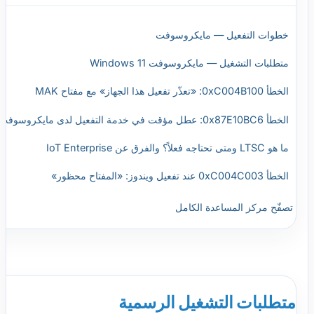
خطوات التفعيل — مايكروسوفت
متطلبات التشغيل — مايكروسوفت Windows 11
الخطأ 0xC004B100: «تعذّر تفعيل هذا الجهاز» مع مفتاح MAK
الخطأ 0x87E10BC6: عطل مؤقت في خدمة التفعيل لدى مايكروسوفت
ما هو LTSC ومتى تحتاجه فعلاً؟ والفرق عن IoT Enterprise
الخطأ 0xC004C003 عند تفعيل ويندوز: «المفتاح محظور»
تصفّح مركز المساعدة الكامل
متطلبات التشغيل الرسمية