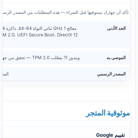
تأكد أن جهازك يستوفيها قبل الشراء — هذه المتطلبات من المصدر الرسمي ل
الحد الأدنى
الموصى به
ويندوز 11 يتطلب TPM 2.0 — تحقق من جهازك قبل الشراء
المصدر الرسمي
المص
موثوقية المتجر
تقييم Google