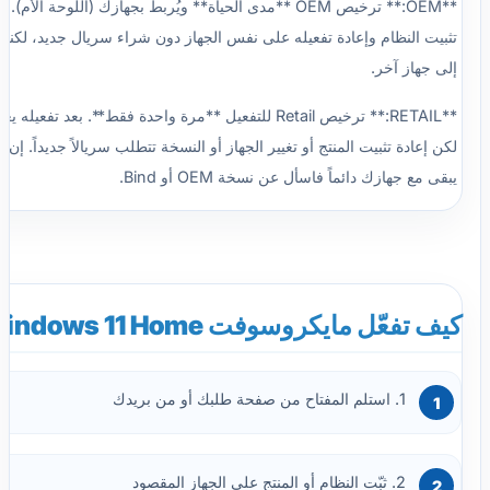
**OEM:** ترخيص OEM **مدى الحياة** ويُربط بجهازك (اللوحة الأم
تثبيت النظام وإعادة تفعيله على نفس الجهاز دون شراء سريال جديد، لكنه 
إلى جهاز آخر.
**RETAIL:** ترخيص Retail للتفعيل **مرة واحدة فقط**. بعد ت
لكن إعادة تثبيت المنتج أو تغيير الجهاز أو النسخة تتطلب سريالاً جديداً. إن 
يبقى مع جهازك دائماً فاسأل عن نسخة OEM أو Bind.
كيف تفعّل مايكروسوفت Windows 11 Home؟
1. استلم المفتاح من صفحة طلبك أو من بريدك
2. ثبّت النظام أو المنتج على الجهاز المقصود