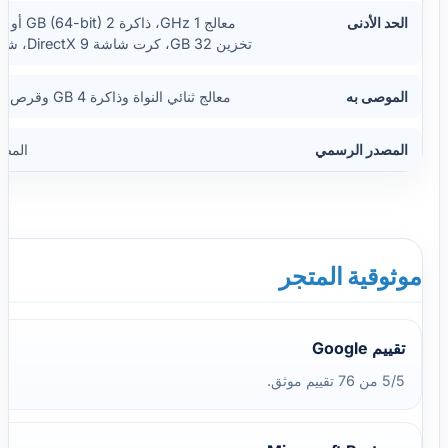
الحد الأدنى
تخزين 32 GB، كرت شاشة DirectX 9، شاشة 800x600
الموصى به
معالج ثنائي النواة وذاكرة 4 GB وقرص SSD لأداء مريح
المصدر الرسمي
المص
موثوقية المتجر
تقييم Google
5/5 من 76 تقييم موثق.