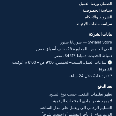
الضمان ورضا العميل
سياسة الخصوصية
الشروط والأحكام
سياسة ملفات الارتباط
بيانات الشركة
Syriana Store — سوريانا ستور
الحي الخامس، المجاورة 28، خلف أسواق خضير
دمياط الجديدة، دمياط 34517، مصر
🕘 ساعات العمل: السبت–الخميس، 9:00 ص – 6:00 م (توقيت
القاهرة)
↩️ نرد عادةً خلال 24 ساعة
بعد الدفع
تظهر تعليمات التفعيل حسب نوع المنتج.
لا يوجد شحن مادي للمنتجات الرقمية.
التسليم الرقمي آلي ويعمل على مدار الساعة.
الدعم متاح إذا تأخر التسليم أو احتجت شرحاً.