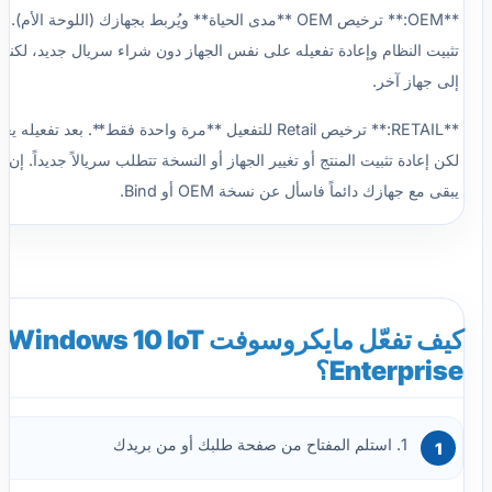
**OEM:** ترخيص OEM **مدى الحياة** ويُربط بجهازك (اللوحة الأم
تثبيت النظام وإعادة تفعيله على نفس الجهاز دون شراء سريال جديد، لكنه 
إلى جهاز آخر.
**RETAIL:** ترخيص Retail للتفعيل **مرة واحدة فقط**. بعد ت
لكن إعادة تثبيت المنتج أو تغيير الجهاز أو النسخة تتطلب سريالاً جديداً. إن 
يبقى مع جهازك دائماً فاسأل عن نسخة OEM أو Bind.
كيف تفعّل مايكروسوفت Windows 10 IoT
Enterprise؟
1. استلم المفتاح من صفحة طلبك أو من بريدك