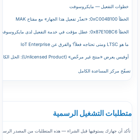
خطوات التفعيل — مايكروسوفت
الخطأ 0xC004B100: «تعذّر تفعيل هذا الجهاز» مع مفتاح MAK
الخطأ 0x87E10BC6: عطل مؤقت في خدمة التفعيل لدى مايكروسوفت
ما هو LTSC ومتى تحتاجه فعلاً؟ والفرق عن IoT Enterprise
أوفيس يعرض «منتج غير مرخّص» (Unlicensed Product): الحل الكامل
تصفّح مركز المساعدة الكامل
متطلبات التشغيل الرسمية
تأكد أن جهازك يستوفيها قبل الشراء — هذه المتطلبات من المصدر الرسمي ل