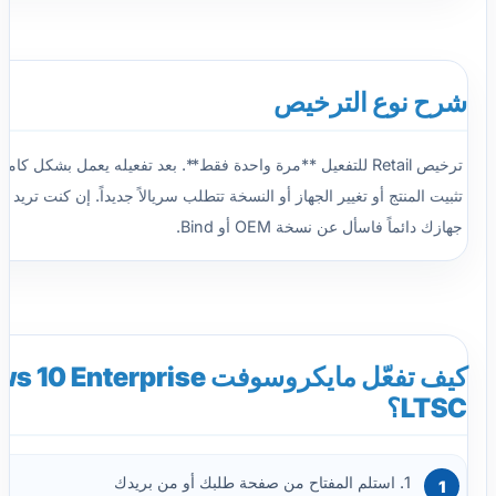
شرح نوع الترخيص
ترخيص Retail للتفعيل **مرة واحدة فقط**. بعد تفعيله يعمل بشكل كام
تثبيت المنتج أو تغيير الجهاز أو النسخة تتطلب سريالاً جديداً. إن كنت تريد ت
جهازك دائماً فاسأل عن نسخة OEM أو Bind.
كيف تفعّل مايكروسوفت nterprise
LTSC؟
1. استلم المفتاح من صفحة طلبك أو من بريدك