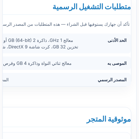
متطلبات التشغيل الرسمية
تأكد أن جهازك يستوفيها قبل الشراء — هذه المتطلبات من المصدر الرسمي ل
الحد الأدنى
تخزين 32 GB، كرت شاشة DirectX 9، شاشة 800x600
الموصى به
معالج ثنائي النواة وذاكرة 4 GB وقرص SSD لأداء مريح
المصدر الرسمي
المص
موثوقية المتجر