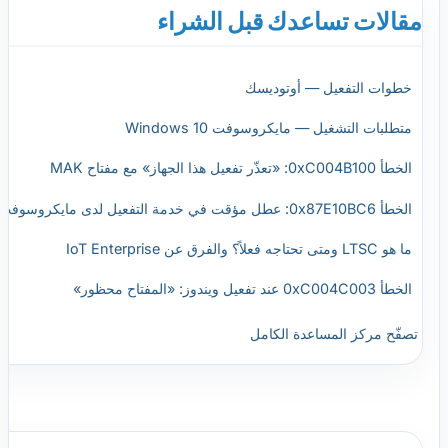
مقالات تساعدك قبل الشراء
خطوات التفعيل — أوتوديسك
متطلبات التشغيل — مايكروسوفت Windows 10
الخطأ 0xC004B100: «تعذّر تفعيل هذا الجهاز» مع مفتاح MAK
الخطأ 0x87E10BC6: عطل مؤقت في خدمة التفعيل لدى مايكروسوفت
ما هو LTSC ومتى تحتاجه فعلاً؟ والفرق عن IoT Enterprise
الخطأ 0xC004C003 عند تفعيل ويندوز: «المفتاح محظور»
تصفّح مركز المساعدة الكامل