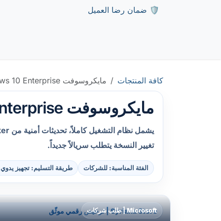
خطي للذهاب إلى المحتوى
🛡️ ضمان رضا العميل
المتجر
الأخبار
الوظائف
تواصل معنا
منتجات 
كافة المنتجات
مايكروسوفت Windows 10 Enterprise
مايكروسوفت Windows 10 Enterprise — ترخيص رقمي أصلي
تغيير النسخة يتطلب سريالاً جديداً.
الفئة المناسبة: للشركات
طريقة التسليم: تجهيز يدوي — عادةً خلال 2 ساعة،
Microsoft | طلب شركات
Syriana Store | ترخيص رقمي موثّق