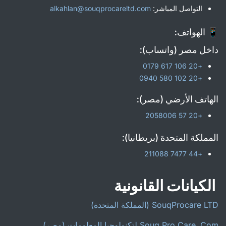
التواصل المباشر:
alkahlan@souqprocareltd.com
📱 الهواتف:
داخل مصر (واتساب):
+20 106 617 0179
+20 102 580 0940
الهاتف الأرضي (مصر):
+20 57 2058006
المملكة المتحدة (بريطانيا):
+44 7477 211088
الكيانات القانونية
SouqProcare LTD (المملكة المتحدة)
Souq Pro Care .Com لتكنولوجيا المعلومات (مصر)