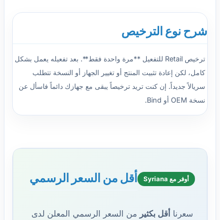
شرح نوع الترخيص
ترخيص Retail للتفعيل **مرة واحدة فقط**. بعد تفعيله يعمل بشكل
كامل، لكن إعادة تثبيت المنتج أو تغيير الجهاز أو النسخة تتطلب
سريالاً جديداً. إن كنت تريد ترخيصاً يبقى مع جهازك دائماً فاسأل عن
نسخة OEM أو Bind.
أقل من السعر الرسمي
أوفر مع Syriana
سعرنا
أقل بكثير
من السعر الرسمي المعلن لدى