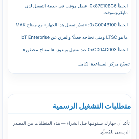
الخطأ 0x87E10BC6: عطل مؤقت في خدمة التفعيل لدى
مايكروسوفت
الخطأ 0xC004B100: «تعذّر تفعيل هذا الجهاز» مع مفتاح MAK
ما هو LTSC ومتى تحتاجه فعلاً؟ والفرق عن IoT Enterprise
الخطأ 0xC004C003 عند تفعيل ويندوز: «المفتاح محظور»
تصفّح مركز المساعدة الكامل
متطلبات التشغيل الرسمية
تأكد أن جهازك يستوفيها قبل الشراء — هذه المتطلبات من المصدر
الرسمي للمُصنِّع.