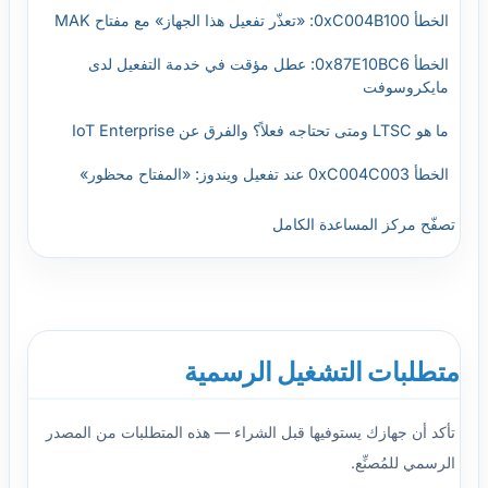
الخطأ 0xC004B100: «تعذّر تفعيل هذا الجهاز» مع مفتاح MAK
الخطأ 0x87E10BC6: عطل مؤقت في خدمة التفعيل لدى
مايكروسوفت
ما هو LTSC ومتى تحتاجه فعلاً؟ والفرق عن IoT Enterprise
الخطأ 0xC004C003 عند تفعيل ويندوز: «المفتاح محظور»
تصفّح مركز المساعدة الكامل
متطلبات التشغيل الرسمية
تأكد أن جهازك يستوفيها قبل الشراء — هذه المتطلبات من المصدر
الرسمي للمُصنِّع.