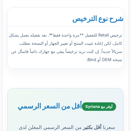
شرح نوع الترخيص
ترخيص Retail للتفعيل **مرة واحدة فقط**. بعد تفعيله يعمل بشكل
كامل، لكن إعادة تثبيت المنتج أو تغيير الجهاز أو النسخة تتطلب
سريالاً جديداً. إن كنت تريد ترخيصاً يبقى مع جهازك دائماً فاسأل عن
نسخة OEM أو Bind.
أقل من السعر الرسمي
أوفر مع Syriana
سعرنا
أقل بكثير
من السعر الرسمي المعلن لدى