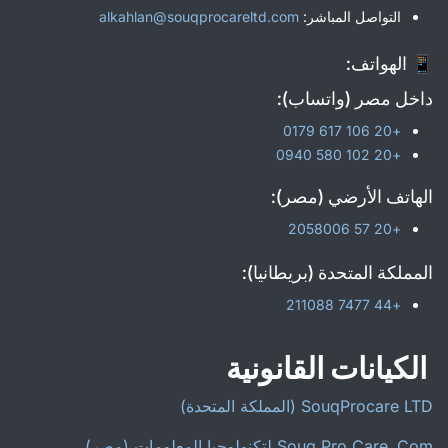
التواصل المباشر:
alkahlan@souqprocareltd.com
📱 الهواتف:
داخل مصر (واتساب):
+20 106 617 0179
+20 102 580 0940
الهاتف الأرضي (مصر):
+20 57 2058006
المملكة المتحدة (بريطانيا):
+44 7477 211088
الكيانات القانونية
SouqProcare LTD (المملكة المتحدة)
Souq Pro Care .Com لتكنولوجيا المعلومات (مصر)