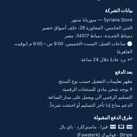
بيانات الشركة
Syriana Store — سوريانا ستور
الحي الخامس، المجاورة 28، خلف أسواق خضير
دمياط الجديدة، دمياط 34517، مصر
🕘 ساعات العمل: السبت–الخميس، 9:00 ص – 6:00 م (توقيت
القاهرة)
↩️ نرد عادةً خلال 24 ساعة
بعد الدفع
تظهر تعليمات التفعيل حسب نوع المنتج.
لا يوجد شحن مادي للمنتجات الرقمية.
التسليم الرقمي آلي ويعمل على مدار الساعة.
الدعم متاح إذا تأخر التسليم أو احتجت شرحاً.
طرق الدفع المقبولة
فيزا · ماستركارد · باي بال
Stripe · فواتيرك (Fawaterk)