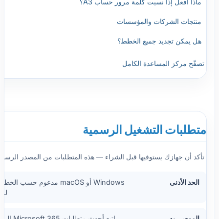
ماذا أفعل إذا نسيت كلمة مرور حساب A3؟
منتجات الشركات والمؤسسات
هل يمكن تجديد جميع الخطط؟
تصفّح مركز المساعدة الكامل
متطلبات التشغيل الرسمية
تأكد أن جهازك يستوفيها قبل الشراء — هذه المتطلبات من المصدر الرسمي ل
الحد الأدنى
Windows أو macOS مدعوم حسب ا
للت
الموصى به
اتبع أحدث متطلبات Microsoft 365 الرسمية لكل خطة